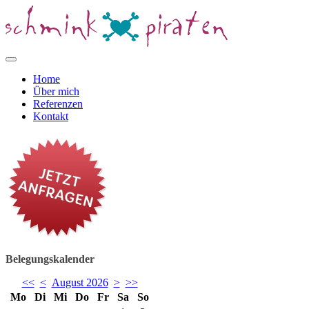
Home
Über mich
Referenzen
Kontakt
Belegungskalender
<<
<
August 2026
>
>>
Mo
Di
Mi
Do
Fr
Sa
So