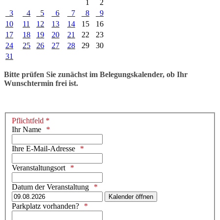
1
2
3
4
5
6
7
8
9
10
11
12
13
14
15
16
17
18
19
20
21
22
23
24
25
26
27
28
29
30
31
Bitte prüfen Sie zunächst im Belegungskalender, ob Ihr
Wunschtermin frei ist.
Pflichtfeld *
Ihr Name
Ihre E-Mail-Adresse
Veranstaltungsort
Datum der Veranstaltung
Kalender öffnen
Parkplatz vorhanden?