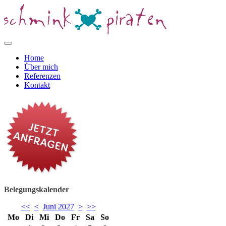
Home
Über mich
Referenzen
Kontakt
Belegungskalender
<<
<
Juni 2027
>
>>
Mo
Di
Mi
Do
Fr
Sa
So