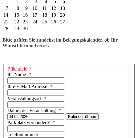
1
2
3
4
5
6
7
8
9
10
11
12
13
14
15
16
17
18
19
20
21
22
23
24
25
26
27
28
29
30
Bitte prüfen Sie zunächst im Belegungskalender, ob Ihr
Wunschtermin frei ist.
Pflichtfeld *
Ihr Name
Ihre E-Mail-Adresse
Veranstaltungsort
Datum der Veranstaltung
Kalender öffnen
Parkplatz vorhanden?
Telefonnummer