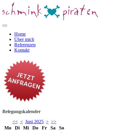
Home
Über mich
Referenzen
Kontakt
Belegungskalender
<<
<
Juni 2025
>
>>
Mo
Di
Mi
Do
Fr
Sa
So