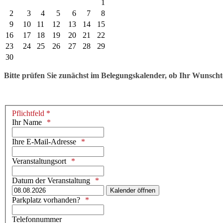
1
2
3
4
5
6
7
8
9
10
11
12
13
14
15
16
17
18
19
20
21
22
23
24
25
26
27
28
29
30
Bitte prüfen Sie zunächst im Belegungskalender, ob Ihr Wunschter
Pflichtfeld *
Ihr Name
Ihre E-Mail-Adresse
Veranstaltungsort
Datum der Veranstaltung
Kalender öffnen
Parkplatz vorhanden?
Telefonnummer